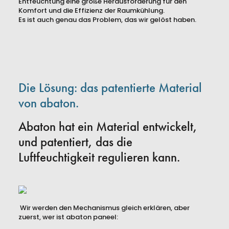
Entfeuchtung eine große Herausforderung für den
Komfort und die Effizienz der Raumkühlung.
Es ist auch genau das Problem, das wir gelöst haben.
Die Lösung: das patentierte Material
von abaton.
Presse
AGBs
Abaton hat ein Material entwickelt,
Impressum
und patentiert, das die
Datenschutz
Luftfeuchtigkeit regulieren kann.
Wir werden den Mechanismus gleich erklären, aber
zuerst, wer ist abaton paneel: