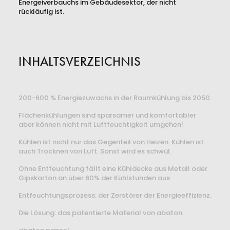
Energeiverbauchs im Gebäudesektor, der nicht
rückläufig ist.
INHALTSVERZEICHNIS
200-600 % Energiezuwachs in der Raumkühlung bis 2050.
Flächenkühlungen sind sparsamer und komfortabler
aber können nicht mit Luftfeuchtigkeit umgehen!
Kühlen ist nicht nur das Gegenteil von Heizen. Kühlen ist
auch Trocknen von Luft. Sonst wird es schwül.
Ohne Entfeuchtung fällt eine Kühldecke aus Metall oder
Gipskarton an über 60% der Kühlstunden aus.
Entfeuchtungsprozess: der Zerstörer der Energieeffizienz.
Die Lösung: das patentierte Material von abaton.