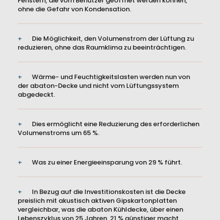
Fenstern, die vom Benutzer geöffnet werden können,
ohne die Gefahr von Kondensation.
Die Möglichkeit, den Volumenstrom der Lüftung zu
reduzieren, ohne das Raumklima zu beeinträchtigen.
Wärme- und Feuchtigkeitslasten werden nun von
der abaton-Decke und nicht vom Lüftungssystem
abgedeckt.
Dies ermöglicht eine Reduzierung des erforderlichen
Volumenstroms um 65 %.
Was zu einer Energieeinsparung von 29 % führt.
In Bezug auf die Investitionskosten ist die Decke
preislich mit akustisch aktiven Gipskartonplatten
vergleichbar, was die abaton Kühldecke, über einen
Lebenszyklus von 25 Jahren, 21 % günstiger macht.