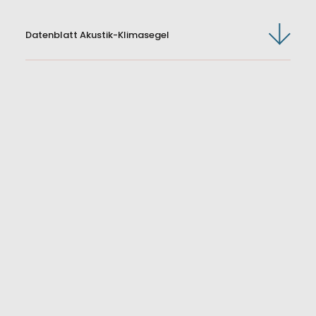
Datenblatt Akustik-Klimasegel
Kontaktformular
abaton GmbH