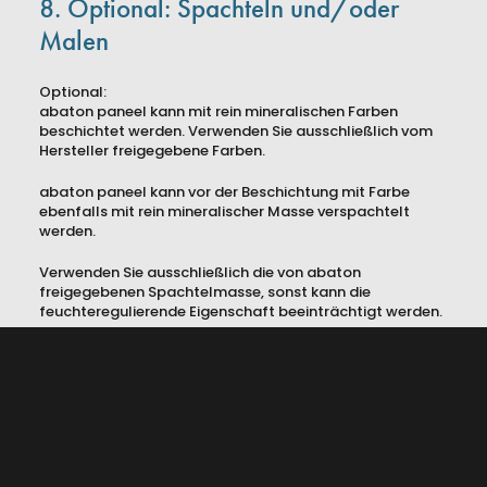
8. Optional: Spachteln und/oder
hello@abaton.studio
Malen
+43 (0) 14420039
Optional:
Presse
abaton paneel kann mit rein mineralischen Farben
beschichtet werden. Verwenden Sie ausschließlich vom
AGBs
Hersteller freigegebene Farben.
Impressum
abaton paneel kann vor der Beschichtung mit Farbe
Datenschutz
ebenfalls mit rein mineralischer Masse verspachtelt
werden.
Verwenden Sie ausschließlich die von abaton
©2026
abaton GmbH – Alle Rechte vorbehalten.
freigegebenen Spachtelmasse, sonst kann die
Gefördert von
Austria Wirtschaftservice
.
feuchteregulierende Eigenschaft beeinträchtigt werden.
Es ist in jedem Fall ein vollflächiges Armierungsgitter zu
verwenden.
Bitte beachten Sie, dass bei vollflächiger Spachtelung
empfohlen wird eine 4–5 mm Fuge zwischen den
Paneelen herzustellen. Diese ist vor der Armierung mit der
geeigneten Spachtelmasse auszufüllen.