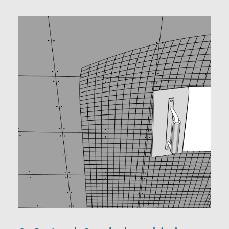
Kontaktformular
abaton GmbH
Heiligenstädter Lände 19/7
1190 Wien