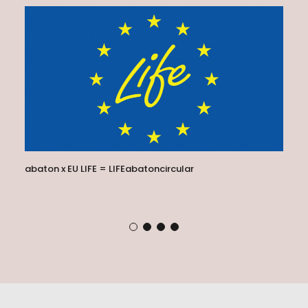
abaton x EU LIFE = LIFEabatoncircular