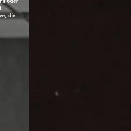
Welt.
behaglich, energieeffizient, ästhetisch.