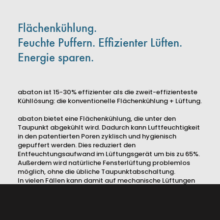
abaton GmbH
Heiligenstädter Lände 19/7
Flächenkühlung.
1190 Wien
Feuchte Puffern. Effizienter Lüften.
hello@abaton.studio
Energie sparen.
+43 (0) 14420039
Presse
abaton ist 15-30% effizienter als die zweit-effizienteste
AGBs
Kühllösung: die konventionelle Flächenkühlung + Lüftung.
Impressum
abaton bietet eine Flächenkühlung, die unter den
Datenschutz
Taupunkt abgekühlt wird. Dadurch kann Luftfeuchtigkeit
in den patentierten Poren zyklisch und hygienisch
gepuffert werden. Dies reduziert den
Entfeuchtungsaufwand im Lüftungsgerät um bis zu 65%.
Außerdem wird natürliche Fensterlüftung problemlos
©2026
abaton GmbH – Alle Rechte vorbehalten.
möglich, ohne die übliche Taupunktabschaltung.
Gefördert von
Austria Wirtschaftservice
.
In vielen Fällen kann damit auf mechanische Lüftungen
verzichtet werden - ein Gamechanger für
Bestandsgebäude.