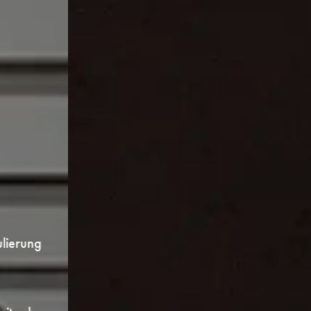
wir planen und
installieren die
behaglichste &
effizienteste
klimalösung der