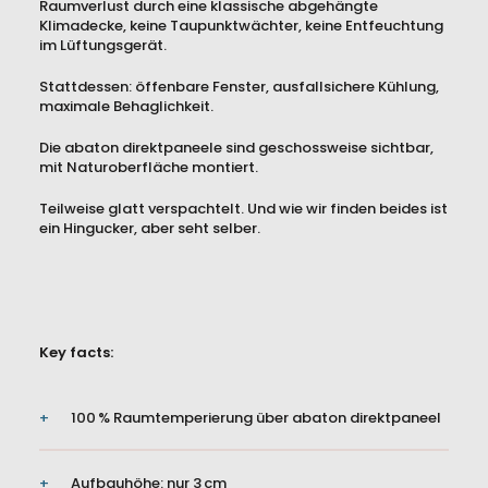
Raumverlust durch eine klassische abgehängte
Klimadecke, keine Taupunktwächter, keine Entfeuchtung
im Lüftungsgerät.
Stattdessen: öffenbare Fenster, ausfallsichere Kühlung,
maximale Behaglichkeit.
Die abaton direktpaneele sind geschossweise sichtbar,
mit Naturoberfläche montiert.
Teilweise glatt verspachtelt. Und wie wir finden beides ist
ein Hingucker, aber seht selber.
Key facts:
100 % Raumtemperierung über abaton direktpaneel
Produkte
Aufbauhöhe: nur 3 cm