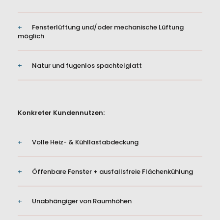
Fensterlüftung und/oder mechanische Lüftung
möglich
Natur und fugenlos spachtelglatt
Konkreter Kundennutzen:
Volle Heiz- & Kühllastabdeckung
Öffenbare Fenster + ausfallsfreie Flächenkühlung
Presse
AGBs
Unabhängiger von Raumhöhen
Impressum